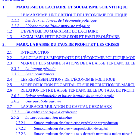
1.
MARXISME DE LA CHAIRE ET SOCIALISME SCIENTIFIQUE
1.1
LE MARXISME, UNE CRITIQUE DE L'ÉCONOMIE POLITIQUE
1.1.1
Les deux tendances de l’économie politique
1.1.2
L’économie politique marxiste vulgaire
1.2
L’ÉVENTAIL DU MARXISME DE LA CHAIRE
1.3
SOCIALISME PETIT-BOURGEOIS ET PARTI PROLÉTAIRE
2.
MARX, LA BAISSE DU TAUX DE PROFIT ET LES CRISES
2.1
INTRODUCTION
2.2
LA LOI LA PLUS IMPORTANTE DE L’ÉCONOMIE POLITIQUE MO
2.3
MARX ET LES MANIFESTATIONS DE LA BAISSE TENDANCIELLE
2.3.1
La longue période
2.3.2
Les circonstances
2.4
LES REPRÉSENTATIONS DE L’ÉCONOMIE POLITIQUE
2.5
SURPRODUCTION DE CAPITAL ET SURPRODUCTION DE MARC
2.6
RELATION ENTRE BAISSE TENDANCIELLE DU TAUX DE PROFI
2.6.1
Baisse tendancielle et baisse brutale du taux de profit
2.6.2
Une parabole agraire
2.7
LA SURACCUMULATION DU CAPITAL CHEZ MARX
2.7.1
Un cadre théorique à expliciter
2.7.2
La suraccumulation absolue
2.7.2.1
Suraccumulation absolue = crise générale de surproduction
2.7.2.2
Suraccumulation absolue = surproduction de capital
2.7.2.3
Suraccumulation absolue = « taux de profit marginal » nul ou négatif