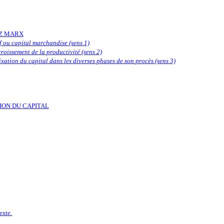
EZ MARX
f ou capital marchandise (sens 1)
croissement de la productivité (sens 2)
ixation du capital dans les diverses phases de son procès (sens 3)
ION DU CAPITAL
exte.