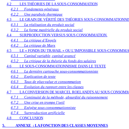
4.2
LES THÉORIES DE LA SOUS-CONSOMMATION
4.2.1
Fondements généraux
4.2.2
Une parabole thermique
4.3
LE GRAIN DE VÉRITÉ DES THÉORIES SOUS-CONSOMMATIONNI
4.3.1
La réalisation du produit social
4.3.2
La forme matérielle du produit social
4.4
SURPRODUCTION VERSUS SOUS CONSOMMATION.
4.4.1
La critique d’Engels
4.4.2
La critique de Marx
4.5
LE « FONDS DU TRAVAIL » OU L’IMPOSSIBLE SOUS-CONSOMM
4.5.1
Capital variable, capital avancé
4.5.2
La critique de la théorie du fonds des salaires
4.6
LE SOUS-CONSOMMATIONNISME DANS LE TEXTE
4.6.1
La dernière cartouche sous-consommationniste
4.6.2
Explication de texte
4.6.3
Taux de plus-value et consommation
4.6.4
Evolution du rapport entre les classes
4.7
LA CONVERSION DE MARCEL ROELANDTS AU SOUS CONSOM
4.7.1
Continuité de la méthode, absurdité du raisonnement
4.7.2
Une crise en trompe l’oeil
4.7.3
Exégèse sous consommationniste
4.7.4
Surproduction artificielle
4.8
CONCLUSION
5.
ANNEXE : LA FONCTION DES CLASSES MOYENNES