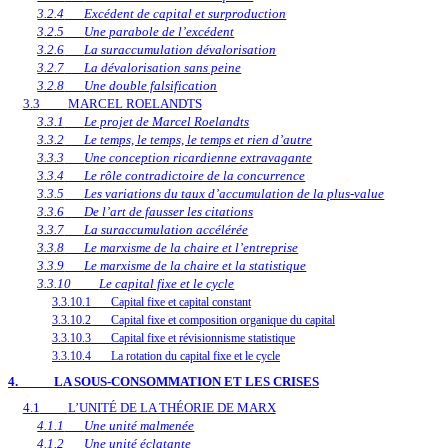
3.2.4
Excédent de capital et surproduction
3.2.5
Une parabole de l’excédent
3.2.6
La suraccumulation dévalorisation
3.2.7
La dévalorisation sans peine
3.2.8
Une double falsification
3.3
MARCEL ROELANDTS
3.3.1
Le projet de Marcel Roelandts
3.3.2
Le temps, le temps, le temps et rien d’autre
3.3.3
Une conception ricardienne extravagante
3.3.4
Le rôle contradictoire de la concurrence
3.3.5
Les variations du taux d’accumulation de la plus-value
3.3.6
De l’art de fausser les citations
3.3.7
La suraccumulation accélérée
3.3.8
Le marxisme de la chaire et l’entreprise
3.3.9
Le marxisme de la chaire et la statistique
3.3.10
Le capital fixe et le cycle
3.3.10.1
Capital fixe et capital constant
3.3.10.2
Capital fixe et composition organique du capital
3.3.10.3
Capital fixe et révisionnisme statistique
3.3.10.4
La rotation du capital fixe et le cycle
4.
LA SOUS-CONSOMMATION ET LES CRISES
4.1
L’UNITÉ DE LA THÉORIE DE MARX
4.1.1
Une unité malmenée
4.1.2
Une unité éclatante