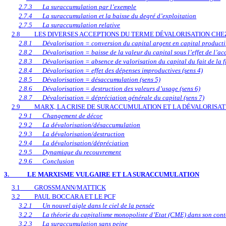
2.7.3
La suraccumulation par l’exemple
2.7.4
La suraccumulation et la baisse du degré d’exploitation
2.7.5
La suraccumulation relative
2.8
LES DIVERSES ACCEPTIONS DU TERME DÉVALORISATION CH
2.8.1
Dévalorisation = conversion du capital argent en capital producti
2.8.2
Dévalorisation = baisse de la valeur du capital sous l’effet de l’ac
2.8.3
Dévalorisation = absence de valorisation du capital du fait de la f
2.8.4
Dévalorisation = effet des dépenses improductives (sens 4)
2.8.5
Dévalorisation = désaccumulation (sens 5)
2.8.6
Dévalorisation = destruction des valeurs d’usage (sens 6)
2.8.7
Dévalorisation = dépréciation générale du capital (sens 7)
2.9
MARX, LA CRISE DE SURACCUMULATION ET LA DÉVALORISAT
2.9.1
Changement de décor
2.9.2
La dévalorisation/désaccumulation
2.9.3
La dévalorisation/destruction
2.9.4
La dévalorisation/dépréciation
2.9.5
Dynamique du recouvrement
2.9.6
Conclusion
3.
LE MARXISME VULGAIRE ET LA SURACCUMULATION
3.1
GROSSMANN/MATTICK
3.2
PAUL BOCCARA ET LE PCF
3.2.1
Un nouvel aigle dans le ciel de la pensée
3.2.2
La théorie du capitalisme monopoliste d’Etat (CME) dans son cont
3.2.3
La suraccumulation sans peine