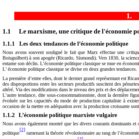
1.
1.1
Le marxisme, une critique de l'économie po
1.1.1
Les deux tendances de l’économie politique
Nous avons souvent souligné le fait que Marx effectue une
critiq
Boisguilbert) à son apogée (Ricardo, Sismondi). Vers 1830, la science
entame son déclin. L’économie politique classique se mue en économie
L’ économie politique classique se divise en deux grandes tendances.
La première d’entre elles, dont le dernier grand représentant est Ricar
des disproportions entre les secteurs productifs suscitent des pénurie
altéré. Via des modifications dans le niveau des prix et des déplacement
L’autre tendance, dite sous-consommationniste, dont la dernière fig
évoluée sur les capacités du mode de production capitaliste à exis
occasion de la mettre en adéquation avec la production croissante sont
1.1.2
L’économie politique marxiste vulgaire
Nous avons également montré que les divers courants dominants et o
[2]
politique
ramenant la théorie révolutionnaire au rang de l’économie
[4]