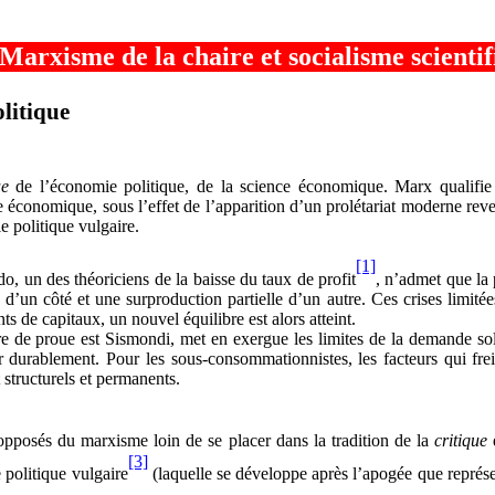
Marxisme de la chaire et socialisme scienti
litique
ue
de l’économie politique, de la science économique. Marx qualifie d
 économique, sous l’effet de l’apparition d’un prolétariat moderne reve
 politique vulgaire.
[1]
do, un des théoriciens de la baisse du taux de profit
, n’admet que la p
s d’un côté et une surproduction partielle d’un autre. Ces crises limit
s de capitaux, un nouvel équilibre est alors atteint.
ure de proue est Sismondi, met en exergue les limites de la demande s
ter durablement. Pour les sous-consommationnistes, les facteurs qui f
 structurels et permanents.
pposés du marxisme loin de se placer dans la tradition de la
critique
d
[3]
 politique vulgaire
(laquelle se développe après l’apogée que représe