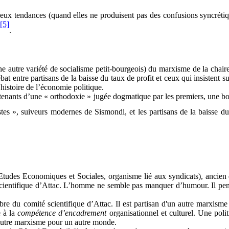
deux tendances (quand elles ne produisent pas des confusions syncrétiq
[5]
.
ne autre variété de socialisme petit-bourgeois) du marxisme de la chair
t entre partisans de la baisse du taux de profit et ceux qui insistent su
istoire de l’économie politique.
ants d’une « orthodoxie » jugée dogmatique par les premiers, une bonne
es », suiveurs modernes de Sismondi, et les partisans de la baisse du 
Etudes Economiques et Sociales, organisme lié aux syndicats)
, ancien
cientifique d’Attac. L’homme ne semble pas manquer d’humour. Il pense
re du comité scientifique d’Attac. Il est partisan d'un autre marxisme
e à la
compétence d’encadrement
organisationnel et culturel. Une poli
autre marxisme pour un autre monde.