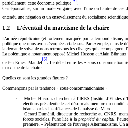
partiellement, cette économie politique
.
Ces épousailles, sur un mode vulgaire, avec l’une ou l’autre de ces 
entendu une négation et un ensevelissement du socialisme scientifique
1.2
L’éventail du marxisme de la chaire
L'armée républicaine (et fortement marquée par l'altermondialisme, u
politique que nous avons évoquées ci-dessus. Par exemple, dans le déba
la demande solvable nous retrouvons les clivages qui accompagnent l’h
La polémique a notamment opposé Michel Husson et Alain Bihr aux ten
[6]
de feu Ernest Mandel
. Le débat entre les « sous-consommationnist
marxisme de la chaire.
Quelles en sont les grandes figures ?
Commençons par la tendance « sous-consommationniste »
·
Michel Husson, chercheur à l’IRES (Institut d’Etudes
d’
élections présidentielles et désormais membre du comité s
béants par les insuffisances de l’analyse de Marx.
·
Gérard Duménil,
directeur de recherche au CNR
S, memb
forces sociales, l’une liée à la
propriété du capital
, l’autr
première. » Présentation de l'ouvrage Altermarxisme. Un 